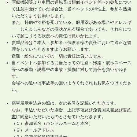
医療機関等より車両の運転又は類似イベント等への参加につい
て注意を受けていた場合は、当イベントの特性上、参加を熟慮
いただくようお願いします。
また、持病や治療を受けている、服用薬がある場合やアレルギ
ー・じんましんなどの症状がある場合であっても、それらにつ
いて起こりうる状況への責任は負いかねます。
貴重品等はご本人・参加者・保護者様の責任において適正な管
理をしていただきますようお願いします。
盗難・紛失についての一切の責任は負いません。
当イベントへ参加するに当たっての往路・帰路・展示スペース
等への移動・誘導中の事故・損傷に対して責任を負いかねま
す。
会場への道中は事故等の無いようくれぐれもお気をつけくださ
い。
痛車展示申込みの際は、次の各号を記載いただきます。
なお、申込いただいた場合、上記事項及び
免責同意書及び誓約
書
に同意いただいたものとさせていただきます。
（１）参加者名（ハンドルネームと本名）
（２）メールアドレス
（３）参加者緊急時電話番号