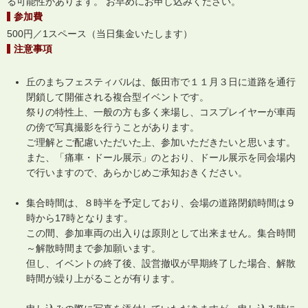
る可能性があります。 お早めにお申し込みください。
参加費
500円／1スペース（当日集金いたします）
注意事項
丘のまちフェスティバルは、飯田市で１１月３日に道路を通行
閉鎖して開催される複合型イベントです。
祭りの特性上、一般の方も多く来場し、コスプレイヤーが車両
の傍で写真撮影を行うことがあります。
ご理解とご配慮いただいた上、参加いただきたいと思います。
また、「痛車・ドール展示」のとおり、ドール展示を同会場内
で行いますので、あらかじめご承知おきください。
集合時間は、８時半を予定しており、会場の道路閉鎖時間は９
時から17時となります。
この間、参加車両の出入りは原則として出来ません。集合時間
～解散時間まで参加願います。
但し、イベントの終了後、設営撤収が早期終了した場合、解散
時間が繰り上がることが有ります。