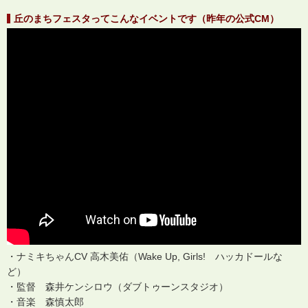
丘のまちフェスタってこんなイベントです（昨年の公式CM）
・ナミキちゃんCV 高木美佑（Wake Up, Girls! ハッカドールな
ど）
・監督 森井ケンシロウ（ダブトゥーンスタジオ）
・音楽 森慎太郎