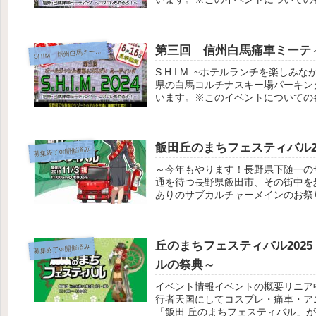
第三回 信州白馬痛車ミーテ
HIM 信州白馬ミーティング
S
S.H.I.M. ~ホテルランチを楽
県の白馬コルチナスキー場パーキン
います。※このイベントについての各
飯田丘のまちフェスティバル20
募集終了or開催済み
～今年もやります！長野県下随一の
通を待つ長野県飯田市、その街中を
ありのサブカルチャーメインのお祭り
丘のまちフェスティバル202
募集終了or開催済み
ルの祭典～
イベント情報イベントの概要リニア
行者天国にしてコスプレ・痛車・ア
「飯田 丘のまちフェスティバル」が