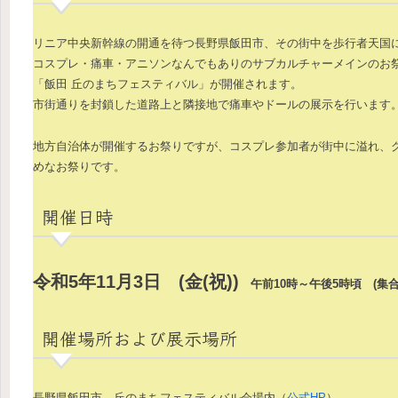
リニア中央新幹線の開通を待つ長野県飯田市、その街中を歩行者天国
コスプレ・痛車・アニソンなんでもありのサブカルチャーメインのお
「飯田 丘のまちフェスティバル」が開催されます。
市街通りを封鎖した道路上と隣接地で痛車やドールの展示を行います
地方自治体が開催するお祭りですが、コスプレ参加者が街中に溢れ、
めなお祭りです。
開催日時
令和5年11月3日 (金(祝))
午前10時～午後5時頃 (集合8
開催場所および展示場所
長野県飯田市 丘のまちフェスティバル会場内（
公式HP
）