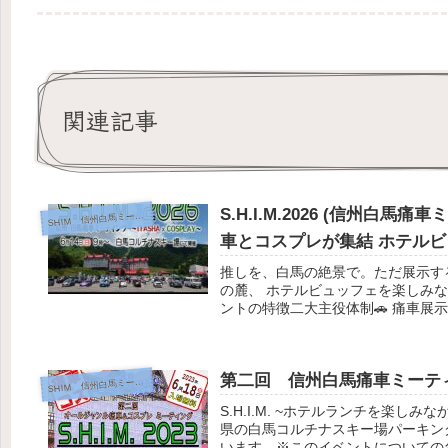
関連記事
S.H.I.M.2026 (信州
HIM 信州白馬ミーティング
S
車とコスプレが集結 ホテ
推しを、白馬の絶景で。ただ展示す
の麓、 ホテルビュッフェを楽しみ
ントの特徴二大主役体制🚗 痛車展
第二回 信州白馬痛車ミーテ
HIM 信州白馬ミーティング
S
S.H.I.M. ~ホテルランチを楽
県の白馬コルチナスキー場パーキン
います。※このイベントについての各