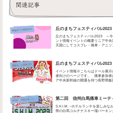
関連記事
丘のまちフェスティバル202
募集終了or開催済み
丘のまちフェスティバル2023 
ント情報イベントの概要リニア中央
天国にしてコスプレ・痛車・アニソン
丘のまちフェスティバル202
募集終了or開催済み
イベント情報※こちらはドール展示
者向けのページです。 痛車参加者
ア中央新幹線の開通を待つ長野県飯
車・...
第二回 信州白馬痛車ミーテ
HIM 信州白馬ミーティング
S
S.H.I.M. ~ホテルランチを楽
県の白馬コルチナスキー場パーキン