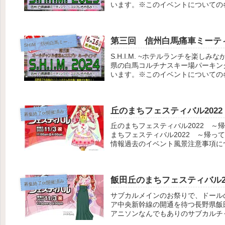
います。※このイベントについての各
第三回 信州白馬痛車ミーテ
HIM 信州白馬ミーティング
S
S.H.I.M. ~ホテルランチを楽
県の白馬コルチナスキー場パーキン
います。※このイベントについての各
丘のまちフェスティバル2022
募集終了or開催済み
丘のまちフェスティバル2022 
まちフェスティバル2022 ～帰
情報過去のイベント風景注意事項につ
飯田丘のまちフェスティバル2
募集終了or開催済み
サブカルメインのお祭りで、ドール
ア中央新幹線の開通を待つ長野県飯
アニソンなんでもありのサブカルチャ