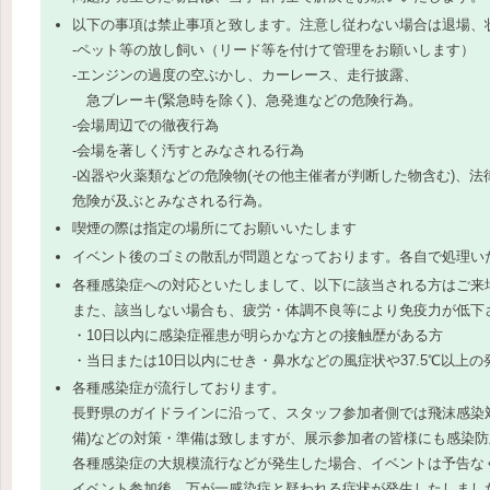
以下の事項は禁止事項と致します。注意し従わない場合は退場、
-ペット等の放し飼い（リード等を付けて管理をお願いします）
-エンジンの過度の空ぶかし、カーレース、走行披露、
急ブレーキ(緊急時を除く)、急発進などの危険行為。
-会場周辺での徹夜行為
-会場を著しく汚すとみなされる行為
-凶器や火薬類などの危険物(その他主催者が判断した物含む)、法
危険が及ぶとみなされる行為。
喫煙の際は指定の場所にてお願いいたします
イベント後のゴミの散乱が問題となっております。各自で処理い
各種感染症への対応といたしまして、以下に該当される方はご来
また、該当しない場合も、疲労・体調不良等により免疫力が低下
・10日以内に感染症罹患が明らかな方との接触歴がある方
・当日または10日以内にせき・鼻水などの風症状や37.5℃以上
各種感染症が流行しております。
長野県のガイドラインに沿って、スタッフ参加者側では飛沫感染対
備)などの対策・準備は致しますが、展示参加者の皆様にも感染
各種感染症の大規模流行などが発生した場合、イベントは予告な
イベント参加後、万が一感染症と疑われる症状が発生したしまし