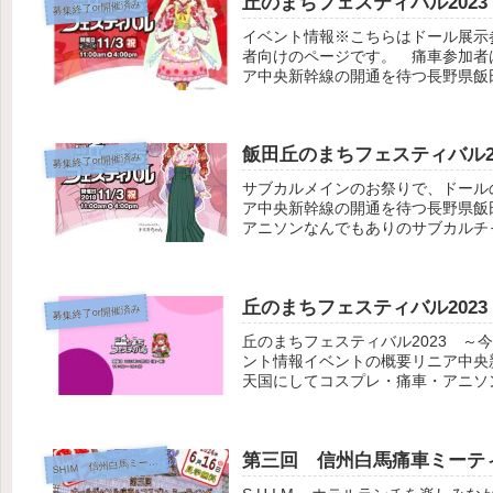
丘のまちフェスティバル202
募集終了or開催済み
イベント情報※こちらはドール展示
者向けのページです。 痛車参加者
ア中央新幹線の開通を待つ長野県飯
車・...
飯田丘のまちフェスティバル2
募集終了or開催済み
サブカルメインのお祭りで、ドール
ア中央新幹線の開通を待つ長野県飯
アニソンなんでもありのサブカルチャ
丘のまちフェスティバル202
募集終了or開催済み
丘のまちフェスティバル2023 
ント情報イベントの概要リニア中央
天国にしてコスプレ・痛車・アニソン
第三回 信州白馬痛車ミーテ
HIM 信州白馬ミーティング
S