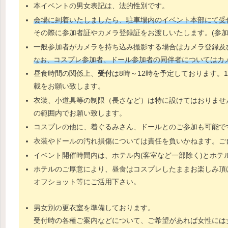
本イベントの男女表記は、法的性別です。
会場に到着いたしましたら、駐車場内のイベント本部にて受
その際に参加者証やカメラ登録証をお渡しいたします。(参加
一般参加者がカメラを持ち込み撮影する場合はカメラ登録及
コスプレ参加者、ドール参加者の同伴者についてはカ
なお、
昼食時間の関係上、
受付
は8時～12時を予定しております。
載をお願い致します。
衣装、小道具等の制限（長さなど）は特に設けてはおりませ
の範囲内でお願い致します。
コスプレの他に、着ぐるみさん、ドールとのご参加も可能で
衣装やドールの汚れ損傷については責任を負いかねます。ご
イベント開催時間内は、ホテル内(客室など一部除く)とホテ
ホテルのご厚意により、昼食はコスプレしたままお楽しみ頂
オフショット等にご活用下さい。
男女別の更衣室を準備しております。
受付時の各種ご案内などについて、ご希望があれば女性には