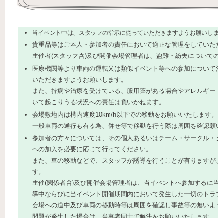
当イベント中は、スタッフの指示に従っていただきますようお願いし
貴重品等はご本人・参加者の責任において適正な管理をしていた
主催者(スタッフ含)及び開催会場管理者は、盗難・紛失について
医療機関等より車両の運転又は類似イベント等への参加について
いただきますようお願いします。
また、持病や治療を受けている、服用薬がある場合やアレルギー
いて起こりうる状況への責任は負いかねます。
会場敷地内は構内速度10km/h以下での移動をお願いいたします。
一般車両の通行も有る為、併せ等で移動を行う際は周囲を確認願
参加者の方々については、その個人あるいはチーム・サークル・
への加入を必要に応じて行ってください。
また、車の移動などで、スタッフが誘導を行うことが有りますが
す。
主催(関係者含)及び開催会場管理者は、当イベントへ参加するに
導中ならびに当イベント開催期間内において発生した一切のトラ
会場への道中及び車両の移動時等は周囲を確認し事故等の無いよ
問題が発生した場合は、当事者同士で解決をお願いいたします。