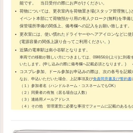
能です。 当日受付の際にお声がけください。
荷物については、更衣室内を荷物置き場(スタッフ管理無し)
イベント本部にて荷物預かり用の有人クローク(無料)を準
保管場所準備の関係上、備考欄への記入をお願い致します。
更衣室には、使い慣れたドライヤーやヘアアイロンなどに使用で
(電源容量の関係上譲り合ってご利用ください。)
近隣の電車駅は南小谷駅となります。
車両での移動が難しい方につきましては、09時56分(上り)に到
いたします。(申し込みの際に備考欄へ記載必須となります。) 4
コスプレ参加、ドール参加お申込みの際は、次の各号を記載
なお、申込いただいた場合、上記事項及び
免責同意書及び誓約書
（１）参加者名（ハンドルネーム・コスネームでもOK）
（２）同乗者の有無（居る場合は人数）
（３）連絡用メールアドレス
（４）その他 管理運営に必要な事項でフォームに記載のあるも