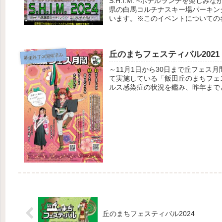
S.H.I.M. ~ホテルランチを楽
県の白馬コルチナスキー場パーキン
います。※このイベントについての各
丘のまちフェスティバル2021
募集終了or開催済み
～11月1日から30日まで丘フェス
て実施している「飯田丘のまちフェ
ルス感染症の状況を鑑み、昨年までと
丘のまちフェスティバル2024